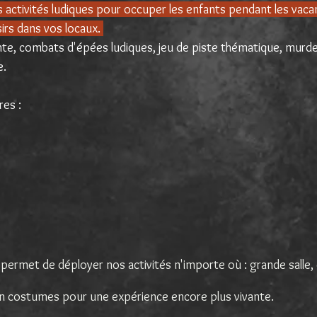
activités ludiques pour occuper les enfants pendant les vaca
isirs dans vos locaux.
e, combats d'épées ludiques, jeu de piste thématique, murd
e.
fres :
ermet de déployer nos activités n'importe où : grande salle,
 costumes pour une expérience encore plus vivante.