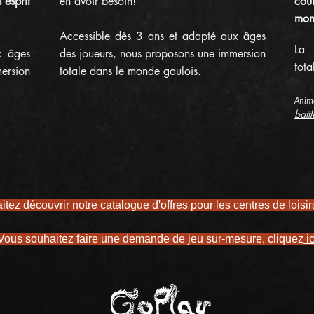
‘esprit
en avoir besoin!
cou
mom
Accessible dès 3 ans et adapté aux âges
La 
x âges
des joueurs, nous proposons une immersion
tota
ersion
totale dans le monde gaulois.
Anim
batt
tez découvrir notre catalogue d'offres pour les centres de loisi
Vous souhaitez faire une demande de jeu sur-mesure, cliquez
ic