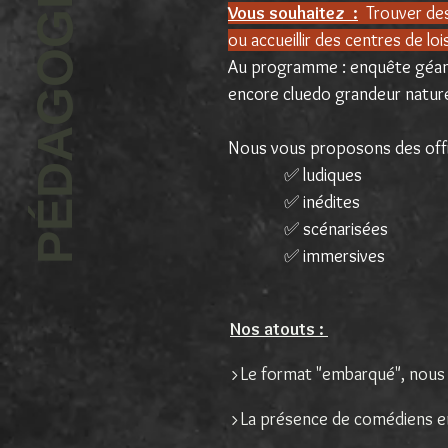
PÉDAGOGIE
Vous souhaitez :
Trouver des 
ou accueillir des centres de lo
Au programme : enquête géant
encore cluedo grandeur natur
Nous vous proposons des of
✅ ludiques
✅ inédites
✅ scénarisées
✅ immersives
Nos atouts :
>Le format "embarqué", nous p
>La présence de comédiens en