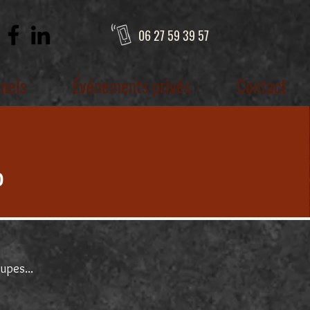
06 27 59 39 57
nnels
Événements privés
Contact
0
oupes...