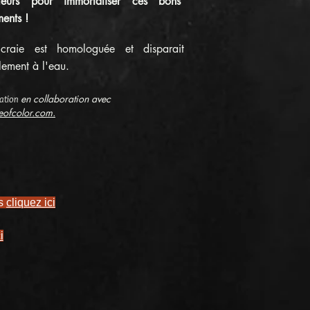
leurs pour immortaliser ces bons
ents !
craie est homologuée et disparait
lement à l'eau.
en
collaboration avec
ation
leofcolor.com.
rs
cliquez ici
i