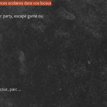
nces scolaires dans vos locaux
er party, escape game ou
cour, parc ...