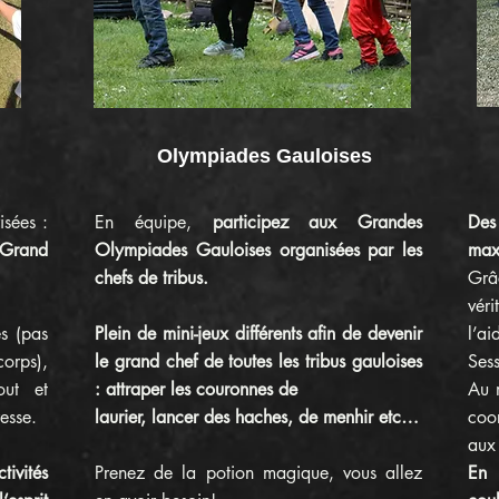
Olympiades Gauloises
sées :
En équipe,
participez aux Grandes
Des
 Grand
Olympiades Gauloises organisées par les
max
chefs de tribus.
Grâ
vér
es (pas
Plein de mini-jeux différents afin de devenir
l’ai
corps),
le grand chef de toutes les tribus gauloises
Sess
out et
: attraper les couronnes de
Au m
esse.
laurier, lancer des haches, de menhir etc…
coo
aux
tivités
Prenez de la potion magique, vous allez
En 