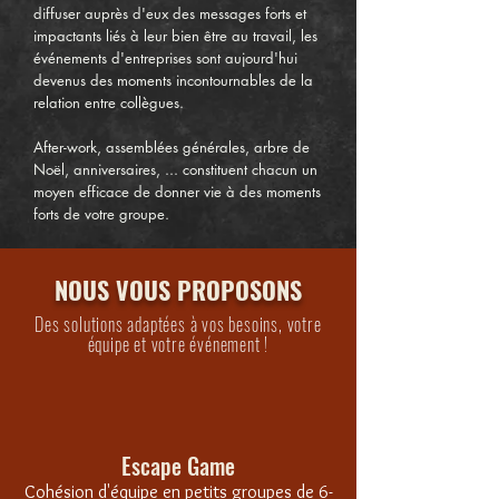
diffuser auprès d'eux des messages forts et
impactants liés à leur bien être au travail, les
événements d'entreprises sont aujourd'hui
devenus des moments incontournables de la
relation entre collègues.
After-work, assemblées générales, arbre de
Noël, anniversaires, ... constituent chacun un
moyen efficace de donner vie à des moments
forts de votre groupe.
NOUS VOUS PROPOSONS
Des solutions adaptées à vos besoins, votre
équipe et votre événement !
Escape Game
Cohésion d'équipe en petits groupes de 6-