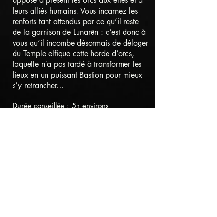
oppose à présent les orcs aux elfes et à
leurs alliés humains. Vous incarnez les
renforts tant attendus par ce qu’il reste
de la garnison de Lunarën : c’est donc à
vous qu’il incombe désormais de déloger
du Temple elfique cette horde d’orcs,
laquelle n’a pas tardé à transformer les
lieux en un puissant Bastion pour mieux
s’y retrancher…
Durée conseillée : 5h environs
Idéal pour: 20 à 65 personnes
Ambiance : Exploration de donjons façon
Dungeon & Dragons, accompagnée de
combats épiques façon Seigneur des
Anneaux.
Scénario de type : GN (LARP)